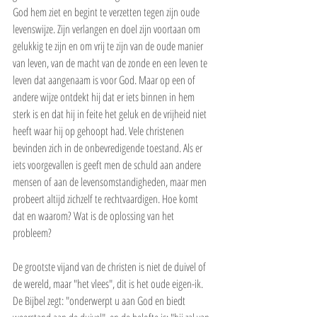
God hem ziet en begint te verzetten tegen zijn oude 
levenswijze. Zijn verlangen en doel zijn voortaan om 
gelukkig te zijn en om vrij te zijn van de oude manier 
van leven, van de macht van de zonde en een leven te 
leven dat aangenaam is voor God. Maar op een of 
andere wijze ontdekt hij dat er iets binnen in hem 
sterk is en dat hij in feite het geluk en de vrijheid niet 
heeft waar hij op gehoopt had. Vele christenen 
bevinden zich in de onbevredigende toestand. Als er 
iets voorgevallen is geeft men de schuld aan andere 
mensen of aan de levensomstandigheden, maar men 
probeert altijd zichzelf te rechtvaardigen. Hoe komt 
dat en waarom? Wat is de oplossing van het 
probleem?
De grootste vijand van de christen is niet de duivel of 
de wereld, maar "het vlees", dit is het oude eigen-ik. 
De Bijbel zegt: "onderwerpt u aan God en biedt 