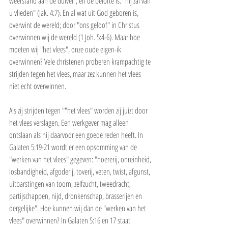
weerstand aan de duivel", en de belofte is: "hij zal van 
u vlieden" (Jak. 4:7). En al wat uit God geboren is, 
overwint de wereld; door "ons geloof" in Christus 
overwinnen wij de wereld (1 Joh. 5:4-6). Maar hoe 
moeten wij "het vlees", onze oude eigen-ik 
overwinnen? Vele christenen proberen krampachtig te 
strijden tegen het vlees, maar zez kunnen het vlees 
niet echt overwinnen.
Als zij strijden tegen ""het vlees" worden zij juizt door 
het vlees verslagen. Een werkgever mag alleen 
ontslaan als hij daarvoor een goede reden heeft. In 
Galaten 5:19-21 wordt er een opsomming van de 
"werken van het vlees" gegeven: "hoererij, onreinheid, 
losbandigheid, afgoderij, toverij, veten, twist, afgunst, 
uitbarstingen van toorn, zelfzucht, tweedracht, 
partijschappen, nijd, dronkenschap, brasserijen en 
dergelijke". Hoe kunnen wij dan de "werken van het 
vlees" overwinnen? In Galaten 5:16 en 17 staat 