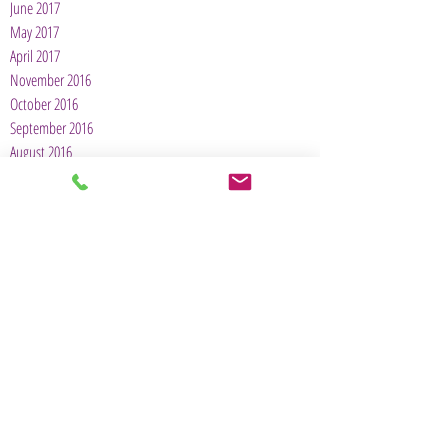
June 2017
May 2017
April 2017
November 2016
October 2016
September 2016
August 2016
April 2013
Tilburg
Dr. Nuijensstraat 2 | 5014 RL Tilburg
Telefoon:
+31 (0)13 544 69 06
E-mail:
tilburg@opderots.org
Dordrecht
Admiraalsplein 168 | 3317 BC Dordrecht