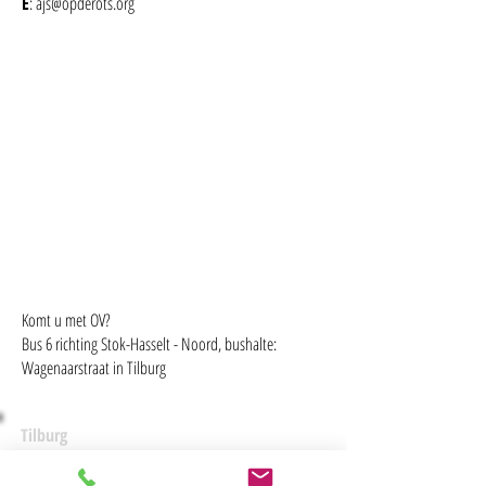
E
:
ajs@opderots.org
Komt u met OV?
Bus 6 richting Stok-Hasselt - Noord, bushalte:
Wagenaarstraat in Tilburg
Tilburg
Dr. Nuijensstraat 2 | 5014 RL Tilburg